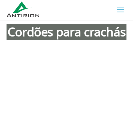
Skip
Men
to
content
Cordões para crachás