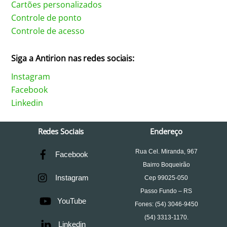
Cartões personalizados
Controle de ponto
Controle de acesso
Siga a Antirion nas redes sociais:
Instagram
Facebook
Linkedin
Redes Sociais
Endereço
Rua Cel. Miranda, 967
Facebook
Bairro Boqueirão
Instagram
Cep 99025-050
Passo Fundo – RS
YouTube
Fones: (54) 3046-9450
(54) 3313-1170.
Linkedin