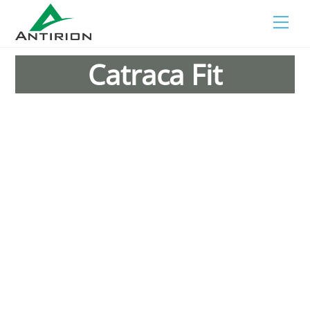
Skip
Men
to
content
Catraca Fit