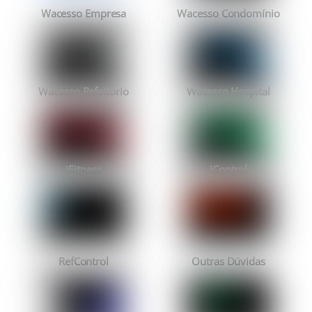
Wacesso Empresa
Wacesso Condomínio
Wacesso Refeitório
Wacesso Hospital
iFitness
iControl
RefControl
Outras Dúvidas