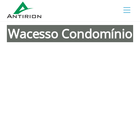
Skip
Men
to
content
Wacesso Condomínio