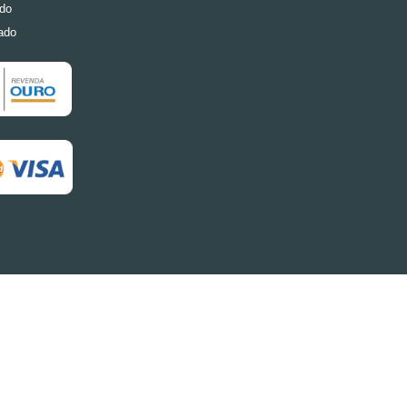
do
ado