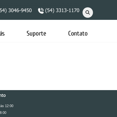
ás
Suporte
Contato
nto
às 12:00
8:00