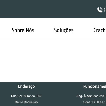
Sobre Nós
Soluções
Crach
Endereço
Funcioname
Rua Cel. Miranda, 967
S
eg. à sex.
das 8:00 
Bairro Boqueirão
e das 13:30 às 1