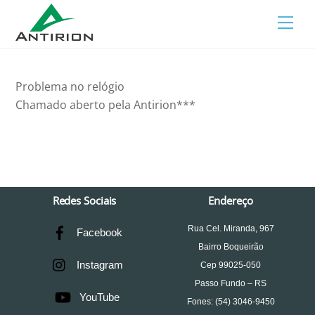
Skip
Men
to
content
Problema no relógio
Chamado aberto pela Antirion***
Redes Sociais
Endereço
Rua Cel. Miranda, 967
Facebook
Bairro Boqueirão
Instagram
Cep 99025-050
Passo Fundo – RS
YouTube
Fones: (54) 3046-9450