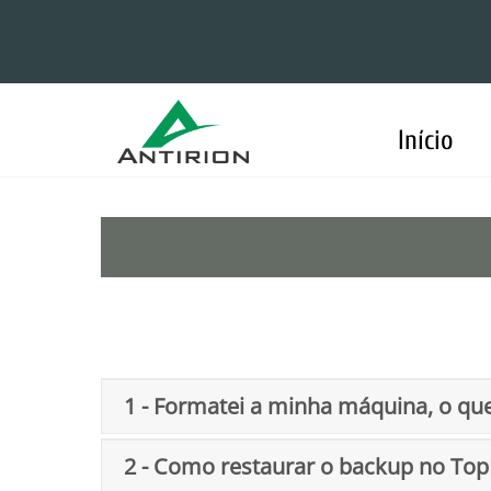
Skip
to
content
Início
1 - Formatei a minha máquina, o que
2 - Como restaurar o backup no To