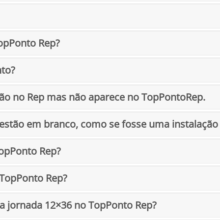
TopPonto Rep?
nto?
ação no Rep mas não aparece no TopPontoRep.
s estão em branco, como se fosse uma instalação
TopPonto Rep?
 TopPonto Rep?
ma jornada 12×36 no TopPonto Rep?