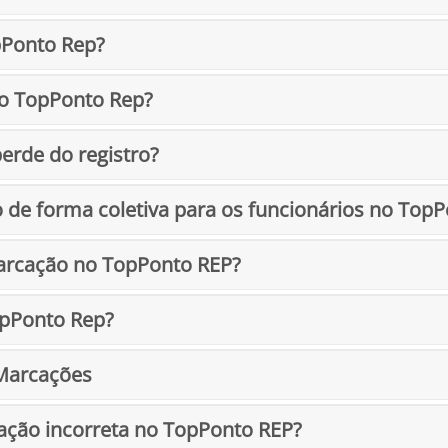
pPonto Rep?
no TopPonto Rep?
perde do registro?
de forma coletiva para os funcionários no TopP
marcação no TopPonto REP?
opPonto Rep?
 Marcações
ção incorreta no TopPonto REP?